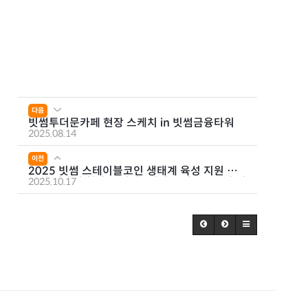
다음
빗썸투더문카페 현장 스케치 in 빗썸금융타워
2025.08.14
이전
2025 빗썸 스테이블코인 생태계 육성 지원 공
모전 시상식 현장 스케치 l 대상 수상 KASA팀 인
2025.10.17
터뷰