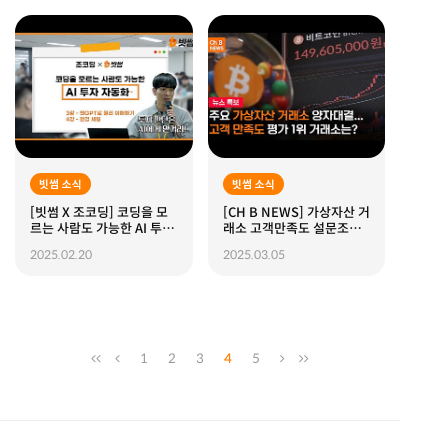
빗썸 소식
빗썸 소식
[빗썸 X 조코딩] 코딩을 모
[CH B NEWS] 가상자산 거
르는 사람도 가능한 AI 투자
래소 고객만족도 설문조사
자동화 강의 (ft.챗GPT) I
결과
2025.02.20
2025.03.05
EP.2 챗GPT로 원래 이해하
기 및 환경세팅
1
2
3
4
5