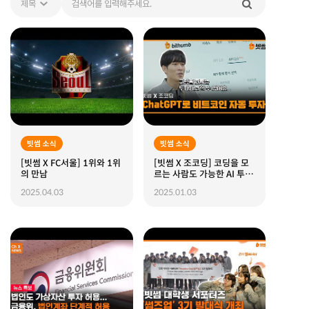
빗썸 소식
빗썸 소식
[빗썸 X FC서울] 1위와 1위
[빗썸 X 조코딩] 코딩을 모
의 만남
르는 사람도 가능한 AI 투자
자동화 (ft.챗GPT)
2025.04.03
2025.01.03