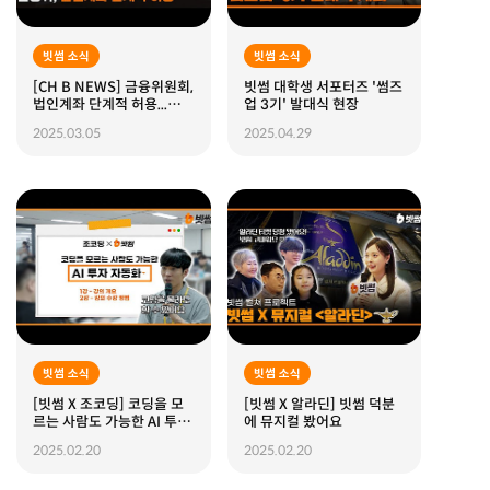
빗썸 소식
빗썸 소식
[CH B NEWS] 금융위원회,
빗썸 대학생 서포터즈 '썸즈
법인계좌 단계적 허용...법인
업 3기' 발대식 현장
가상자산 투자길 열려
2025.03.05
2025.04.29
빗썸 소식
빗썸 소식
[빗썸 X 조코딩] 코딩을 모
[빗썸 X 알라딘] 빗썸 덕분
르는 사람도 가능한 AI 투자
에 뮤지컬 봤어요
자동화 강의 (ft.챗GPT) I
2025.02.20
2025.02.20
EP.1 강의개요 및 수강 방법