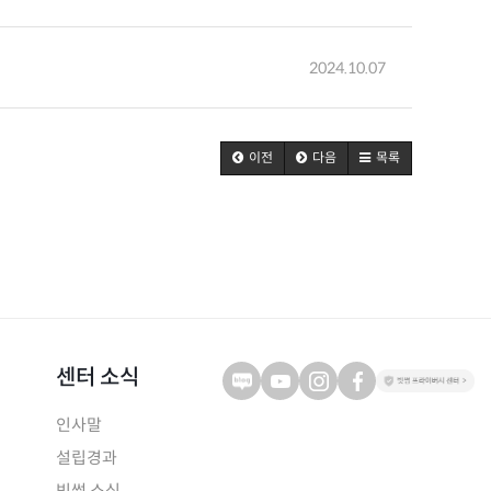
2024.10.07
이전
다음
목록
센터 소식
인사말
설립경과
빗썸 소식