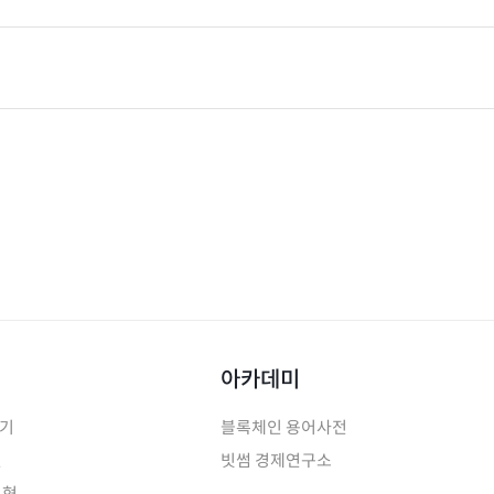
아카데미
하기
블록체인 용어사전
인
빗썸 경제연구소
유형