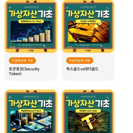
가상자산의 기초
가상자산의 기초
토큰증권(Security
팍스골드vs테더골드
Token)