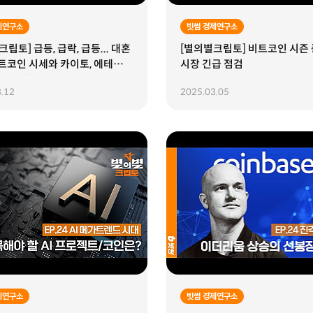
제연구소
빗썸 경제연구소
립토] 급등, 급락, 급등... 대혼
[별의별크립토] 비트코인 시즌 
트코인 시세와 카이토, 에테나,
시장 긴급 점검
프로토콜
.12
2025.03.05
제연구소
빗썸 경제연구소