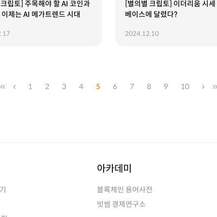
 크립토] 주목해야 할 AI 코인과
[별의별 크립토] 이더리움 시세
 이제는 AI 메가트렌드 시대
베이스에 달렸다?
.17
2024.12.10
1
2
3
4
5
6
7
8
9
10
아카데미
하기
블록체인 용어사전
인
빗썸 경제연구소