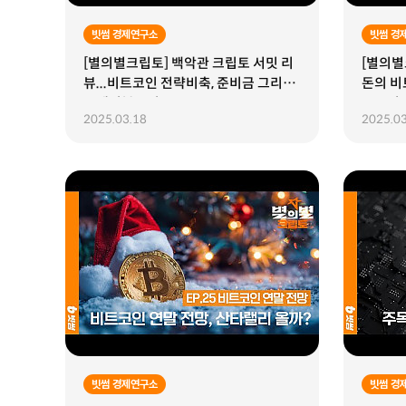
빗썸 경제연구소
빗썸 경
[별의별크립토] 백악관 크립토 서밋 리
[별의별크
뷰...비트코인 전략비축, 준비금 그리고
돈의 비
스테이블코인
스토리
2025.03.18
2025.03
빗썸 경제연구소
빗썸 경