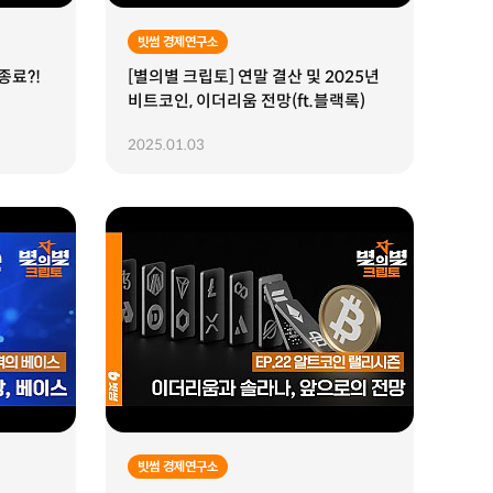
빗썸 경제연구소
종료?!
[별의별 크립토] 연말 결산 및 2025년
비트코인, 이더리움 전망(ft.블랙록)
2025.01.03
빗썸 경제연구소