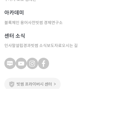
아카데미
블록체인 용어사전
빗썸 경제연구소
센터 소식
인사말
설립경과
빗썸 소식
보도자료
오시는 길
주식회사 빗썸
서울특별시 강남구 테헤란로 124, 11, 14~18층
(역삼동, 삼원타워)
대표이사
이재원