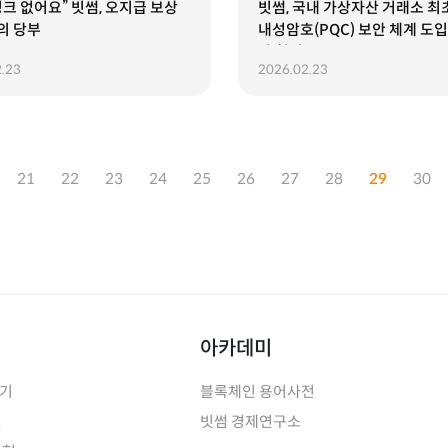
 링크 없어요” 빗썸, 오지급 보상
빗썸, 국내 가상자산 거래소 최
의 당부
내성암호(PQC) 보안 체계 도입.
과 협력
.23
2026.02.23
21
22
23
24
25
26
27
28
29
30
아카데미
하기
블록체인 용어사전
인
빗썸 경제연구소