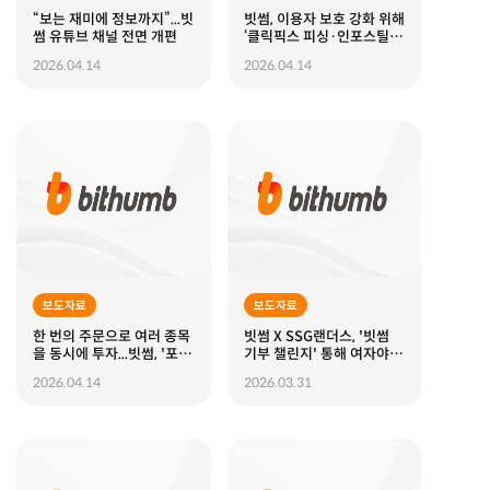
“보는 재미에 정보까지”...빗
빗썸, 이용자 보호 강화 위해
썸 유튜브 채널 전면 개편
‘클릭픽스 피싱·인포스틸러
코드’ 주의 당부
2026.04.14
2026.04.14
보도자료
보도자료
한 번의 주문으로 여러 종목
빗썸 X SSG랜더스, '빗썸
을 동시에 투자...빗썸, '포트
기부 챌린지' 통해 여자야구
폴리오 매수 서비스' 출시
후원
2026.04.14
2026.03.31