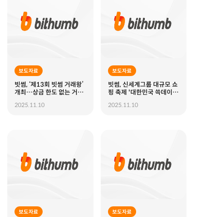
보도자료
보도자료
빗썸, ‘제13회 빗썸 거래왕’
빗썸, 신세계그룹 대규모 쇼
개최…상금 한도 없는 거래
핑 축제 '대한민국 쓱데이'
대전 열린다
참여...응모만 해도 100%
2025.11.10
2025.11.10
당첨 혜택
보도자료
보도자료