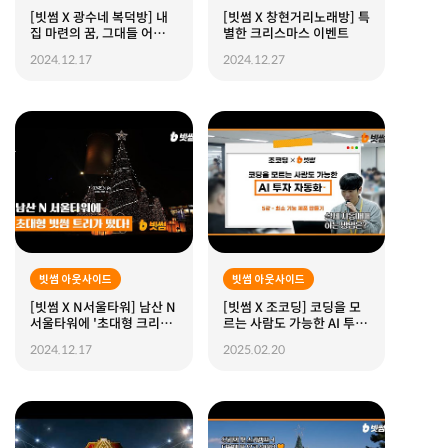
[빗썸 X 광수네 복덕방] 내
[빗썸 X 창현거리노래방] 특
집 마련의 꿈, 그대들 어떻게
별한 크리스마스 이벤트
살 것인가?
2024.12.17
2024.12.27
빗썸 아웃사이드
빗썸 아웃사이드
[빗썸 X N서울타워] 남산 N
[빗썸 X 조코딩] 코딩을 모
서울타워에 '초대형 크리스
르는 사람도 가능한 AI 투자
마스 트리'가 떴다!
자동화 강의 (ft.챗GPT) I
2024.12.17
2025.02.20
EP.3 실전 최소기능 제품 만
들기