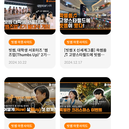
빗썸 아웃사이드
빗썸 아웃사이드
빗썸, 대학생 서포터즈 '썸
[빗썸 X 신세계그룹] 쓱썸쏨
즈업(Thumbs Up)' 2기 발
♬ 고양스타필드에 빗썸이
대식 진행
떴다!
2024.10.22
2024.12.17
빗썸 아웃사이드
빗썸 아웃사이드