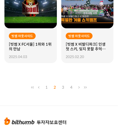
빗썸 아웃사이드
빗썸 아웃사이드
[빗썸 X FC서울] 1위와 1위
[빗썸 X 비발디파크] 인생
의 만남
첫 스키, 잊지 못할 추억을
만들었어요
2025.04.03
2025.02.20
1
2
3
4