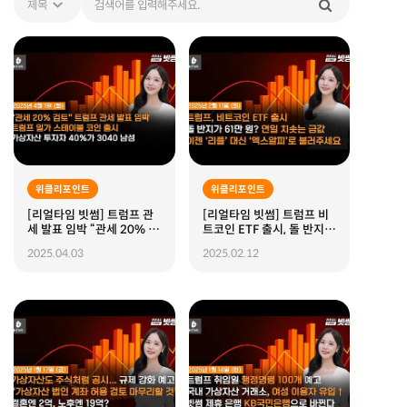
위클리포인트
위클리포인트
[리얼타임 빗썸] 트럼프 관
[리얼타임 빗썸] 트럼프 비
세 발표 임박 “관세 20% 검
트코인 ETF 출시, 돌 반지가
토?", 트럼프 일가 월드리버
61만 원? 연일 치솟는 금값,
2025.04.03
2025.02.12
티파이낸셜(WLF) 스테이블
이젠 '리플' 대신 '엑스알
코인 USD1 출시
피'로 불러주세요