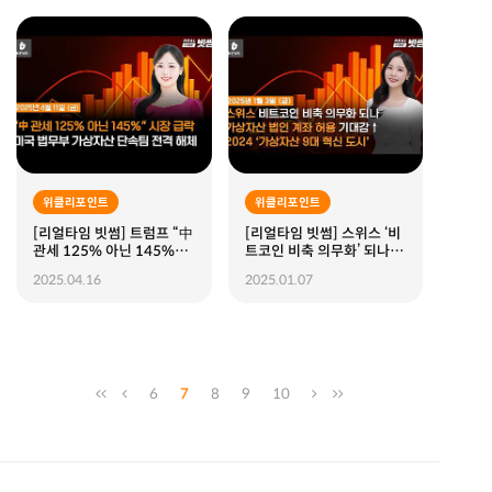
위클리포인트
위클리포인트
[리얼타임 빗썸] 트럼프 “中
[리얼타임 빗썸] 스위스 ‘비
관세 125% 아닌 145%”
트코인 비축 의무화’ 되나,
하루 만에 시장 급락, 미국
가상자산 법인 계좌 허용 기
2025.04.16
2025.01.07
법무부 가상자산 단속팀 전
대감↑, 2024 가상자산 9
격 해체
대 혁신 도시
6
7
8
9
10