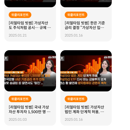
위클리포인트
위클리포인트
[리얼타임 빗썸] 가상자산
[리얼타임 빗썸] 한은 기준
도 주식처럼 공시… 규제 강
금리 결정 “가상자산 입법
화 예고, 가상자상 법인 계좌
도”, 국내 가상자산 거래소
2025.01.21
2025.01.16
허용 검토 마무리할 것, 결혼
여성 이용자 유입 ↑, 빗썸
엔 2억 노후엔 19억?
제휴 은행 KB국민은행으로
바뀐다
위클리포인트
위클리포인트
[리얼타임 빗썸] 국내 가상
[리얼타임 빗썸] 가상자산
자산 투자자 1,500만 명 돌
법인 계좌 단계적 허용, 가상
파, 한국은행 내년 기준금리
자산 ETF 다시 미는 금융투
2025.01.03
2025.01.16
추가 인하, 잘못 송금된 돈
자 업계, 젠슨 황 발언에 양
알면서도 ‘탕진’ …
자컴퓨터 관련주 폭락