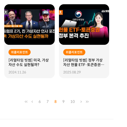
위클리포인트
위클리포인트
[리얼타임 빗썸] 미국, 가상
[리얼타임 빗썸] 정부 가상
자산 수도 실현될까?
자산 현물 ETF·토큰증권
(STO) 본격 추진 ｜ 중국,
2024.11.26
2025.08.29
위안화 스테이블코인 검토
｜ 일론 머스크의 X 비트코
인 팁 …
6
7
8
9
10