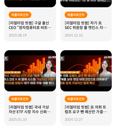
위클리포인트
위클리포인트
[리얼타임 빗썸] 구글 출신
[리얼타임 빗썸] 차기 美
CEO “양자컴퓨터로 비트코
SEC 위원장 폴 앳킨스 지명,
인 못 뚫는다” ｜ 적십자에
파월 “비트코인은 디지털
2025.08.19
2024.12.10
비트코인 1개 기부한 큰손
금”, 실수로 비트코인 1조
｜ 메타플래닛 ‘1% 보유’ 도
원 버린 영국인
전
위클리포인트
위클리포인트
[리얼타임 빗썸] 국내 가상
[리얼타임 빗썸] 美 의회 트
자산 ETF 시장 지수 신뢰성
럼프 요구 뺀 예산안 가결,
관건, 머스크 X 새 결제 시스
"애플 보유 현금 비트코인
2025.01.10
2024.12.27
템 가상자산 사용?, 이더리
으로 대체해야", 명품 업계
움 창립자 무뎅 아빠 됐다
가상자산 결제 확산