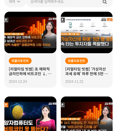
위클리포인트
위클리포인트
[리얼타임 빗썸] 美 매파적
[리얼타임 빗썸] ‘가상자산
금리인하에 비트코인 ↓, 금
과세 유예’ 하루 만에 5만 명
을 넘어선 비트코인 ETF,
청원
2024.12.24
2024.11.22
"깜빡 속을뻔" 금융감독원
사칭 메일 주의보