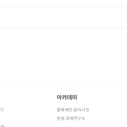
아카데미
하기
블록체인 용어사전
인
빗썸 경제연구소
유형