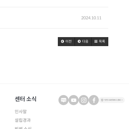
2024.10.11
이전
다음
목록
센터 소식
인사말
설립경과
빗썸 소식