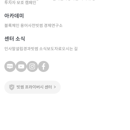
투자자 보호 캠페인
아카데미
블록체인 용어사전
빗썸 경제연구소
센터 소식
인사말
설립경과
빗썸 소식
보도자료
오시는 길
주식회사 빗썸
서울특별시 강남구 테헤란로 124, 11, 14~18층
(역삼동, 삼원타워)