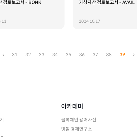
 검토보고서 - BONK
가상자산 검토보고서 - AVAIL
.11
2024.10.17
31
32
33
34
35
36
37
38
39
아카데미
하기
블록체인 용어사전
인
빗썸 경제연구소