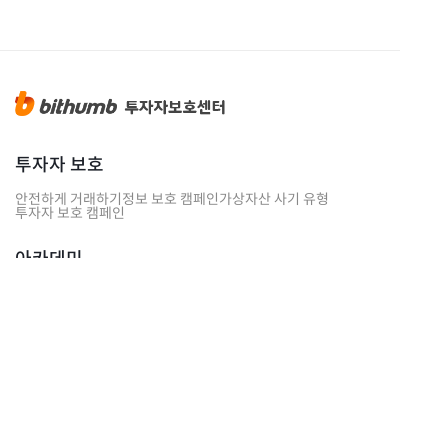
투자자 보호
안전하게 거래하기
정보 보호 캠페인
가상자산 사기 유형
투자자 보호 캠페인
아카데미
블록체인 용어사전
빗썸 경제연구소
센터 소식
인사말
설립경과
빗썸 소식
보도자료
오시는 길