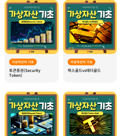
가상자산의 기초
가상자산의 기초
토큰증권(Security
팍스골드vs테더골드
Token)