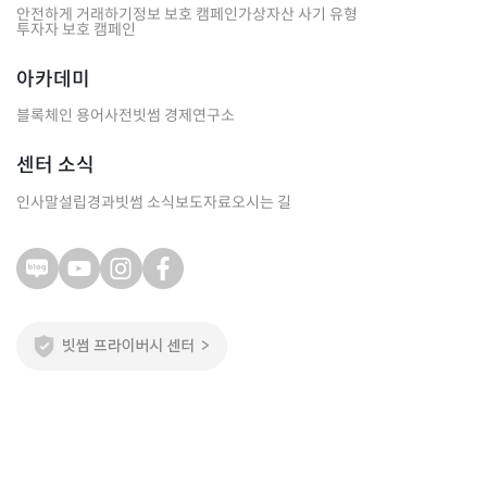
안전하게 거래하기
정보 보호 캠페인
가상자산 사기 유형
투자자 보호 캠페인
아카데미
블록체인 용어사전
빗썸 경제연구소
센터 소식
인사말
설립경과
빗썸 소식
보도자료
오시는 길
주식회사 빗썸
서울특별시 강남구 테헤란로 124, 11, 14~18층