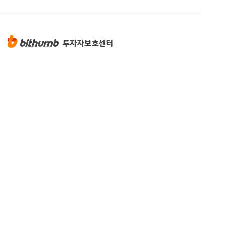
투자자 보호
안전하게 거래하기
정보 보호 캠페인
가상자산 사기 유형
투자자 보호 캠페인
아카데미
블록체인 용어사전
빗썸 경제연구소
센터 소식
인사말
설립경과
빗썸 소식
보도자료
오시는 길