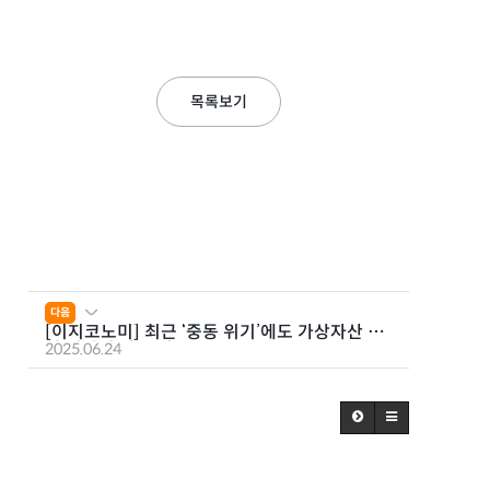
목록보기
다음
[이지코노미] 최근 ‘중동 위기’에도 가상자산 시
장 전망이 밝은 이유
2025.06.24