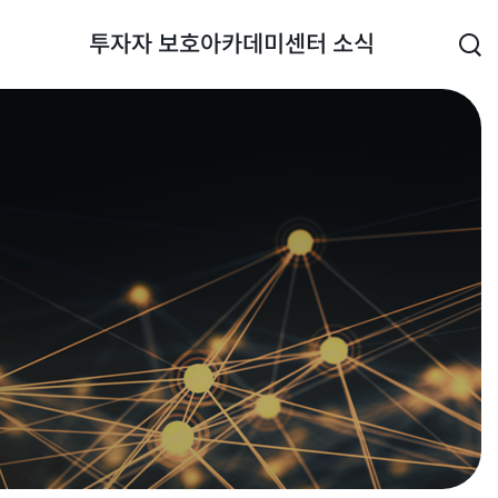
투자자 보호
아카데미
센터 소식