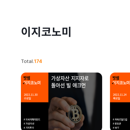
이지코노미
Total.
174