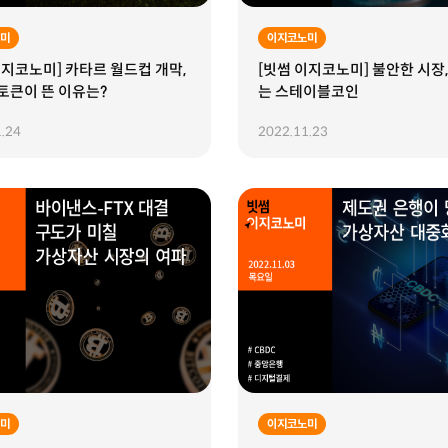
미
이지코노미
이지코노미] 카타르 월드컵 개막,
[빗썸 이지코노미] 불안한 시장
토큰이 뜬 이유는?
는 스테이블코인
.24
2022.11.23
미
이지코노미