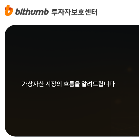
가상자산 시장의 흐름을 알려드립니다