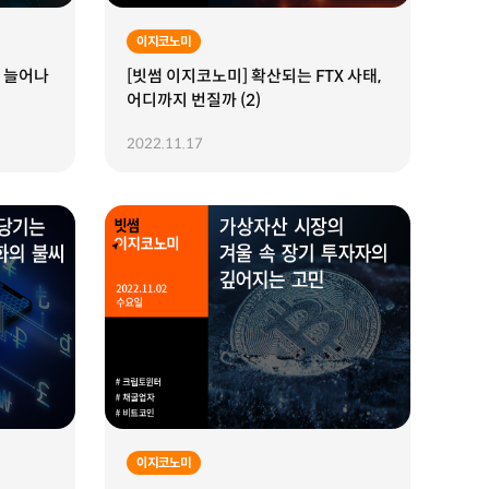
이지코노미
, 늘어나
[빗썸 이지코노미] 확산되는 FTX 사태,
어디까지 번질까 (2)
2022.11.17
이지코노미