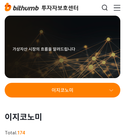
가상자산 시장의 흐름을 알려드립니다
이지코노미
이지코노미
Total.
174