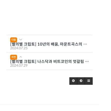
다음
[별의별 크립토] 10년의 배움, 마운트곡스의 모
든 것 - 2부
2024.07.25
이전
[별의별 크립토] 나스닥과 비트코인의 엇갈림 -
2부
2024.07.29