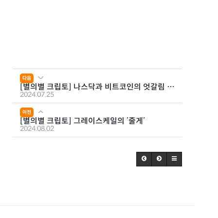
다음
[별의별 크립토] 나스닥과 비트코인의 엇갈림 -
1부
2024.07.25
이전
[별의별 크립토] 그레이스케일의 ’줄게’
2024.08.02