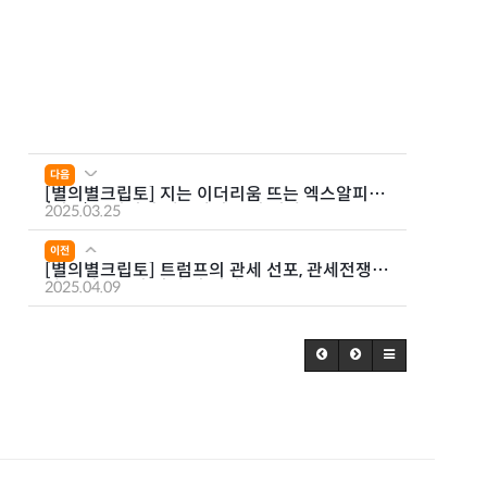
다음
[별의별크립토] 지는 이더리움 뜨는 엑스알피
(리플)?! 진격의 엑스알피 코인 전망은
2025.03.25
이전
[별의별크립토] 트럼프의 관세 선포, 관세전쟁에
따른 비트코인 시세 및 전망은?
2025.04.09