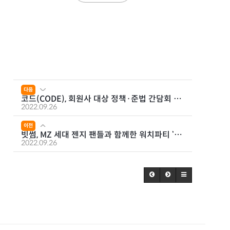
다음
코드(CODE), 회원사 대상 정책·준법 간담회 개
최
2022.09.26
이전
빗썸, MZ 세대 젠지 팬들과 함께한 워치파티 ‘성
료’
2022.09.26