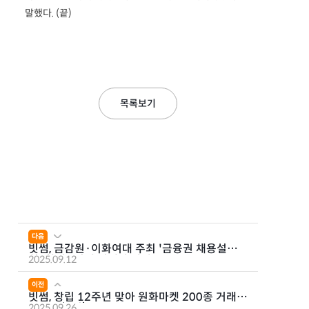
말했다. (끝)
목록보기
다음
빗썸, 금감원·이화여대 주최 '금융권 채용설명
회' 참여...미래 인재와 만남
2025.09.12
이전
빗썸, 창립 12주년 맞아 원화마켓 200종 거래
수수료 ‘0원’
2025.09.26