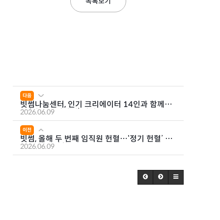
목록보기
다음
빗썸나눔센터, 인기 크리에이터 14인과 함께하
는 ‘나눔 플리마켓’ 진행
2026.06.09
이전
빗썸, 올해 두 번째 임직원 헌혈…‘정기 헌혈’ 사
내 문화로 안착
2026.06.09