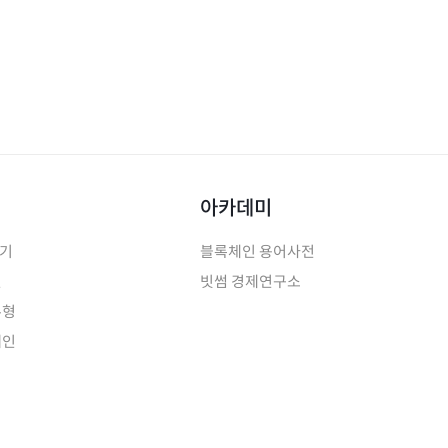
아카데미
하기
블록체인 용어사전
인
빗썸 경제연구소
유형
페인