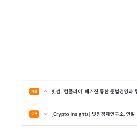
빗썸, ‘컴플라이’ 매거진 통한 준법경영과
다음
[Crypto Insights] 빗썸경제연구소, 
이전