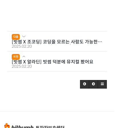
다음
[빗썸 X 조코딩] 코딩을 모르는 사람도 가능한
AI 투자 자동화 강의 (ft.챗GPT) I EP.2 챗GPT
2025.02.20
로 원래 이해하기 및 환경세팅
이전
[빗썸 X 알라딘] 빗썸 덕분에 뮤지컬 봤어요
2025.02.20