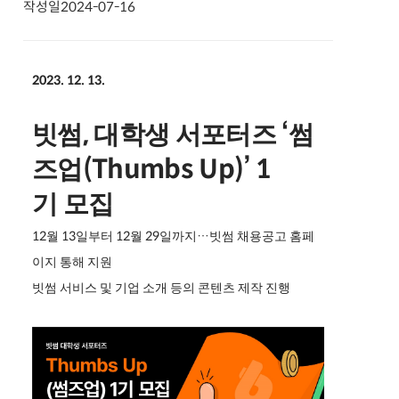
작성일
2024-07-16
2023. 12. 13.
,
‘
빗썸
대학생
서포터즈
썸
(Thumbs Up)’ 1
즈업
기
모집
12
13
12
29
…
월
일부터
월
일까지
빗썸
채용공고
홈페
이지
통해
지원
빗썸
서비스
및
기업
소개
등의
콘텐츠
제작
진행