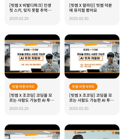
[빗썸 X 비발디파크] 인생
[빗썸 X 알라딘] 빗썸 덕분
첫 스키, 잊지 못할 추억을
에 뮤지컬 봤어요
만들었어요
2025.02.20
2025.02.20
빗썸 아웃사이드
빗썸 아웃사이드
[빗썸 X 조코딩] 코딩을 모
[빗썸 X 조코딩] 코딩을 모
르는 사람도 가능한 AI 투자
르는 사람도 가능한 AI 투자
자동화 강의 (ft.챗GPT) I
자동화 강의 (ft.챗GPT) I
2025.02.20
2025.02.20
EP.3 실전 최소기능 제품 만
EP.2 챗GPT로 원래 이해하
들기
기 및 환경세팅