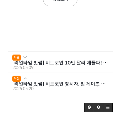
다음
[리얼타임 빗썸] 비트코인 10만 달러 재돌파! ㅣ
미 재무장관 “가상자산 국채 수요 확대”
2025.05.09
이전
[리얼타임 빗썸] 비트코인 창시자, 빌 게이츠 추
월! ㅣ 대선 후보 이재명·김문수·이준석, 비트코
2025.05.20
인 ETF 지지