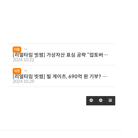
다음
[리얼타임 빗썸] 가상자산 표심 공략 “업토버에
기대감 UP”
2024.10.22
이전
[리얼타임 빗썸] 빌 게이츠, 690억 원 기부? 일
론 머스크 VS 빌 게이츠
2024.10.29