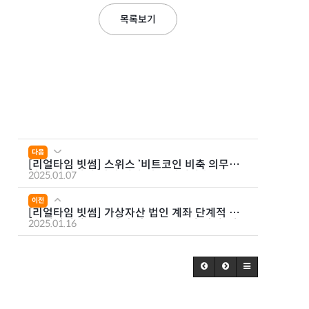
목록보기
다음
[리얼타임 빗썸] 스위스 ‘비트코인 비축 의무화’
되나, 가상자산 법인 계좌 허용 기대감↑, 2024
2025.01.07
가상자산 9대 혁신 도시
이전
[리얼타임 빗썸] 가상자산 법인 계좌 단계적 허
용, 가상자산 ETF 다시 미는 금융투자 업계, 젠슨
2025.01.16
황 발언에 양자컴퓨터 관련주 폭락