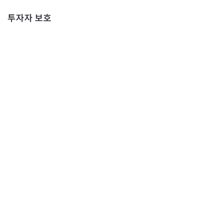
투자자 보호
안전하게 거래하기
정보 보호 캠페인
가상자산 사기 유형
투자자 보호 캠페인
아카데미
블록체인 용어사전
빗썸 경제연구소
센터 소식
인사말
설립경과
빗썸 소식
보도자료
오시는 길