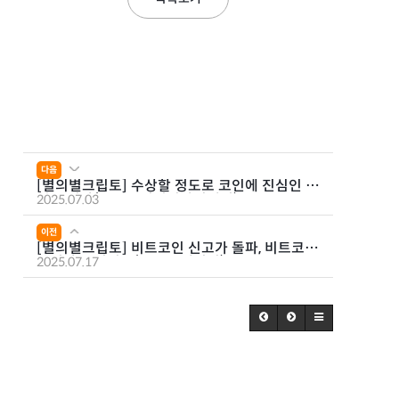
다음
[별의별크립토] 수상할 정도로 코인에 진심인 트
럼프 일가(ft.월드리버티파이낸셜)
2025.07.03
이전
[별의별크립토] 비트코인 신고가 돌파, 비트코인
쓸어담는 기업들(ft.스트레티지)
2025.07.17