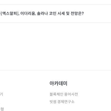
엑스알피], 이더리움, 솔라나 코인 시세 및 전망은?
아카데미
하기
블록체인 용어사전
인
빗썸 경제연구소
유형