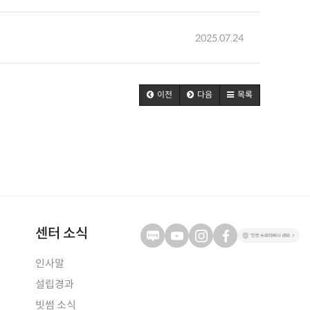
2025.07.24
이전
다음
목록
센터 소식
인사말
설립경과
빗썸 소식