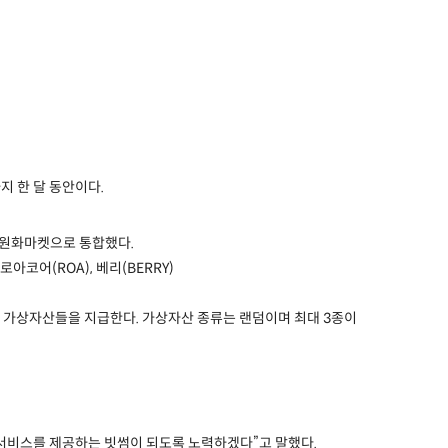
지 한 달 동안이다
.
 원화마켓으로 통합했다
.
로아코어
(ROA),
베리
(BERRY)
는 가상자산들을 지급한다
.
가상자산 종류는 랜덤이며 최대
3
종이
 서비스를 제공하는 빗썸이 되도록 노력하겠다
”
고 말했다
.