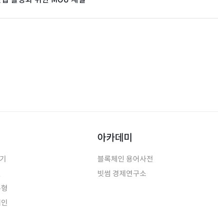
아카데미
하기
블록체인 용어사전
인
빗썸 경제연구소
유형
페인