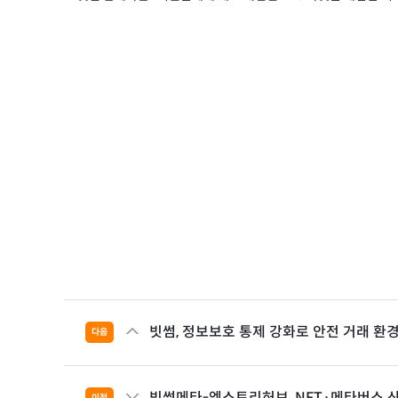
빗썸, 정보보호 통제 강화로 안전 거래 환경 
다음
빗썸메타-엠스토리허브, NFT·메타버스 산
이전