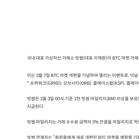
국내 대표 가상자산 거래소 빗썸
(
대표 이재원
)
이
BTC
마켓 거래
이는
3
월
7
일
BTC
마켓 개편을 기념하여 열리는 이벤트로
,
이날
*
슈퍼워크
(GRND),
오브시티
(ORB),
클레이스왑
(KSP),
클레이
빗썸은
3
월
3
일
00
시 기준
1
천 빗썸 마일리지
(BM)
이상을 보유
지급된다
.
빗썸 마일리지는 거래 수수료 금액의
3%
만큼을 마일리지로 적
빗썸 관계자는
“
회원들에게 새로 개편된
BTC
마켓을 체험할 기