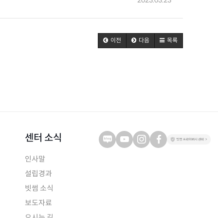
2023.03.23
이전
다음
목록
센터 소식
인사말
설립경과
빗썸 소식
보도자료
오시는 길