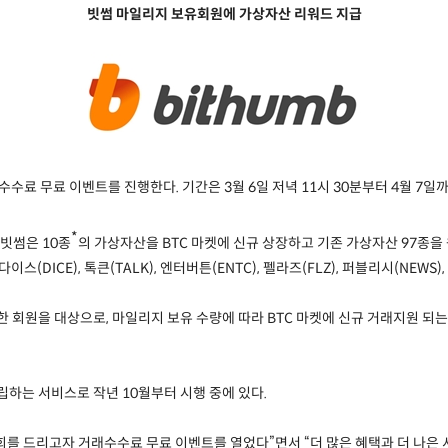
빗썸 마일리지 보유회원에 가상자산 리워드 지급
수수료 무료 이벤트를 진행한다
.
기간은
3
월
6
일 저녁
11
시
30
분부터
4
월
7
일까
*
 빗썸은
10
종
의 가상자산을
BTC
마켓에 신규 상장하고 기존 가상자산
97
종을
다이스
(DICE),
톡큰
(TALK),
엔터버튼
(ENTC),
펠라즈
(FLZ),
퍼블리시
(NEWS),
한 회원을 대상으로
,
마일리지 보유 수량에 따라
BTC
마켓에 신규 거래지원 되
립하는 서비스로 작년
10
월부터 시행 중에 있다
.
회를 드리고자 거래수수료 무료 이벤트를 열었다
”
면서
“
더 많은 혜택과 더 나은