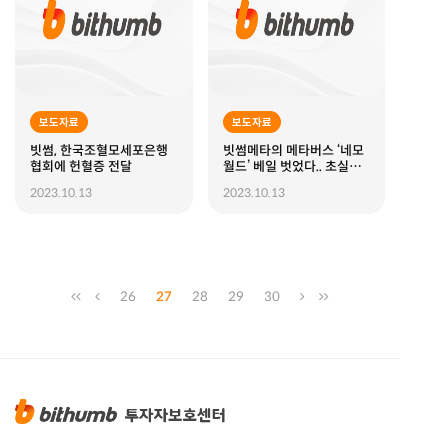
보도자료
보도자료
빗썸, 한국조혈모세포은행
빗썸메타의 메타버스 ‘네모
협회에 헌혈증 전달
월드’ 베일 벗었다.. 초실감
형 티저 영상 첫 공개
2023.10.13
2023.10.13
26
27
28
29
30