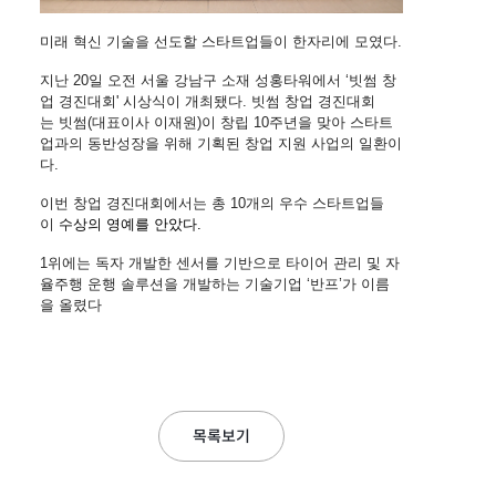
미래
혁신
기술을
선도할
스타트업들이
한자리에
모였다
.
지난
20
일
오전
서울
강남구
소재
성홍타워에서
‘
빗썸
창
업
경진대회
'
시상식이
개최됐다
.
빗썸
창업
경진대회
는
빗썸
(
대표이사
이재원
)
이
창립
10
주년을
맞아
스타트
업과의
동반성장을
위해
기획된
창업
지원
사업의
일환이
다
.
이번
창업
경진대회에서는
총
10
개의
우수
스타트업들
이
수상의
영예를
안았다
.
1
위에는
독자
개발한
센서를
기반으로
타이어
관리
및
자
율주행
운행
솔루션을
개발하는
기술기업
‘
반프
’
가
이름
을
올렸다
목록보기