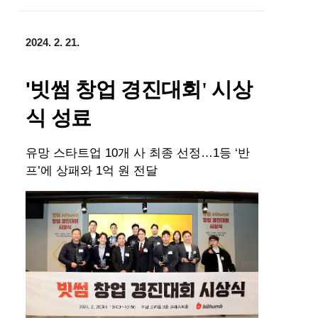
2024. 2. 21.
'빗썸
창업
경진대회'
시상
식
성료
10
…1
‘
유망
스타트업
개
사
최종
선정
등
반
’
1
프
에
상패와
억
원
전달