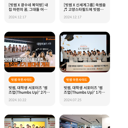
[빗썸 X 광수네 복덕방] 내
[빗썸 X 신세계그룹] 쓱썸쏨
집 마련의 꿈, 그대들 어떻게
♬ 고양스타필드에 빗썸이
살 것인가?
떴다!
2024.12.17
2024.12.17
빗썸 아웃사이드
빗썸 아웃사이드
빗썸, 대학생 서포터즈 '썸
빗썸, 대학생 서포터즈 '썸
즈업(Thumbs Up)' 2기 발
즈업(Thumbs Up)' 1기 해
대식 진행
단식 성료
2024.10.22
2024.07.25