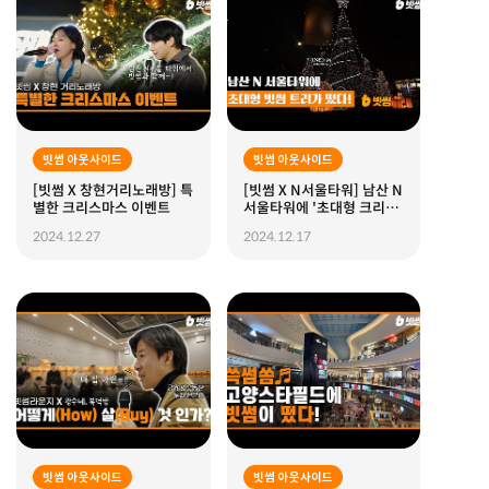
빗썸 아웃사이드
빗썸 아웃사이드
[빗썸 X 창현거리노래방] 특
[빗썸 X N서울타워] 남산 N
별한 크리스마스 이벤트
서울타워에 '초대형 크리스
마스 트리'가 떴다!
2024.12.27
2024.12.17
빗썸 아웃사이드
빗썸 아웃사이드