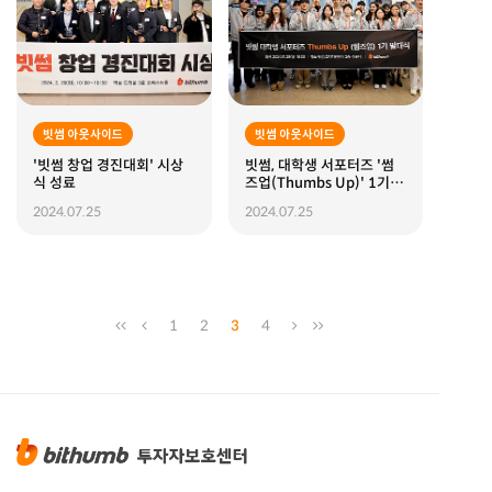
빗썸 아웃사이드
빗썸 아웃사이드
'빗썸 창업 경진대회' 시상
빗썸, 대학생 서포터즈 '썸
식 성료
즈업(Thumbs Up)' 1기 발
대식 진행
2024.07.25
2024.07.25
1
2
3
4