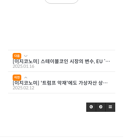
다음
[이지코노미] 스테이블코인 시장의 변수, EU ‘미
카’ 알아보기
2025.01.16
이전
[이지코노미] '트럼프 악재'에도 가상자산 상승
장이 끝나지 않은 이유
2025.02.12