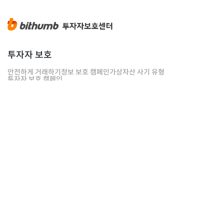
투자자 보호
안전하게 거래하기
정보 보호 캠페인
가상자산 사기 유형
투자자 보호 캠페인
아카데미
블록체인 용어사전
빗썸 경제연구소
센터 소식
인사말
설립경과
빗썸 소식
보도자료
오시는 길